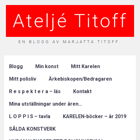
Ateljé Titoff
EN BLOGG AV MARJATTA TITOFF.
Blogg
Min konst
Mitt Karelen
Mitt polisliv
Ärkebiskopen/Bedragaren
R e s p e k t e r a – läs
Kontakt
Mina utställningar under åren…
L O P P I S – tavla
KARELEN-böcker – år 2019
SÅLDA KONSTVERK