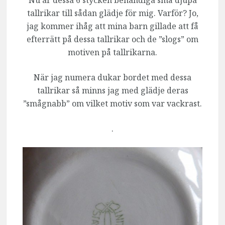
Nu är dessa 6 stycken behändiga små djupa
tallrikar till sådan glädje för mig. Varför? Jo,
jag kommer ihåg att mina barn gillade att få
efterrätt på dessa tallrikar och de ”slogs” om
motiven på tallrikarna.
När jag numera dukar bordet med dessa
tallrikar så minns jag med glädje deras
”smågnabb” om vilket motiv som var vackrast.
.