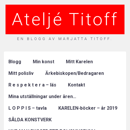
Ateljé Titoff
EN BLOGG AV MARJATTA TITOFF.
Blogg
Min konst
Mitt Karelen
Mitt polisliv
Ärkebiskopen/Bedragaren
R e s p e k t e r a – läs
Kontakt
Mina utställningar under åren…
L O P P I S – tavla
KARELEN-böcker – år 2019
SÅLDA KONSTVERK