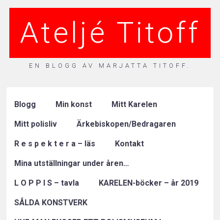
Ateljé Titoff
EN BLOGG AV MARJATTA TITOFF.
Blogg
Min konst
Mitt Karelen
Mitt polisliv
Ärkebiskopen/Bedragaren
R e s p e k t e r a – läs
Kontakt
Mina utställningar under åren…
L O P P I S – tavla
KARELEN-böcker – år 2019
SÅLDA KONSTVERK