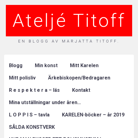
Ateljé Titoff
EN BLOGG AV MARJATTA TITOFF.
Blogg
Min konst
Mitt Karelen
Mitt polisliv
Ärkebiskopen/Bedragaren
R e s p e k t e r a – läs
Kontakt
Mina utställningar under åren…
L O P P I S – tavla
KARELEN-böcker – år 2019
SÅLDA KONSTVERK