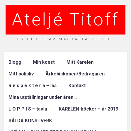
Ateljé Titoff
EN BLOGG AV MARJATTA TITOFF.
Blogg
Min konst
Mitt Karelen
Mitt polisliv
Ärkebiskopen/Bedragaren
R e s p e k t e r a – läs
Kontakt
Mina utställningar under åren…
L O P P I S – tavla
KARELEN-böcker – år 2019
SÅLDA KONSTVERK