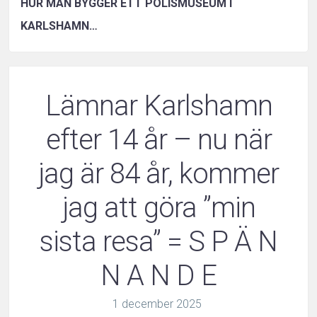
HUR MAN BYGGER ETT POLISMUSEUM I
KARLSHAMN…
Lämnar Karlshamn
efter 14 år – nu när
jag är 84 år, kommer
jag att göra ”min
sista resa” = S P Ä N
N A N D E
1
december
2025