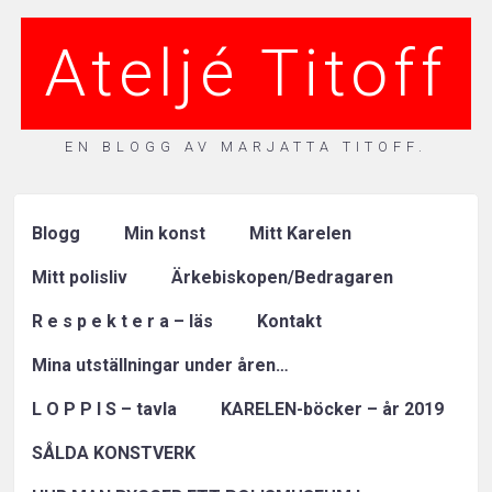
Ateljé Titoff
EN BLOGG AV MARJATTA TITOFF.
Blogg
Min konst
Mitt Karelen
Mitt polisliv
Ärkebiskopen/Bedragaren
R e s p e k t e r a – läs
Kontakt
Mina utställningar under åren…
L O P P I S – tavla
KARELEN-böcker – år 2019
SÅLDA KONSTVERK