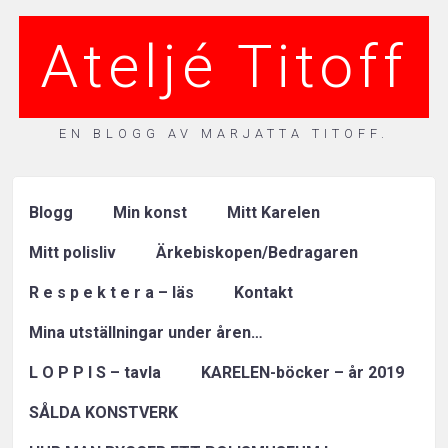
Ateljé Titoff
EN BLOGG AV MARJATTA TITOFF.
Blogg
Min konst
Mitt Karelen
Mitt polisliv
Ärkebiskopen/Bedragaren
R e s p e k t e r a – läs
Kontakt
Mina utställningar under åren…
L O P P I S – tavla
KARELEN-böcker – år 2019
SÅLDA KONSTVERK