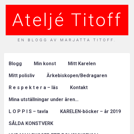
Ateljé Titoff
EN BLOGG AV MARJATTA TITOFF.
Blogg
Min konst
Mitt Karelen
Mitt polisliv
Ärkebiskopen/Bedragaren
R e s p e k t e r a – läs
Kontakt
Mina utställningar under åren…
L O P P I S – tavla
KARELEN-böcker – år 2019
SÅLDA KONSTVERK