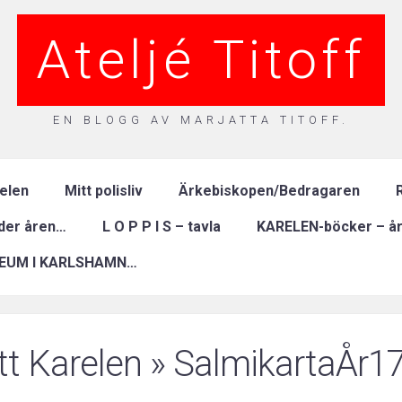
Ateljé Titoff
EN BLOGG AV MARJATTA TITOFF.
relen
Mitt polisliv
Ärkebiskopen/Bedragaren
R
nder åren…
L O P P I S – tavla
KARELEN-böcker – år
EUM I KARLSHAMN…
tt Karelen
» SalmikartaÅr1