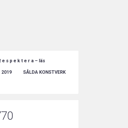
 e s p e k t e r a – läs
 2019
SÅLDA KONSTVERK
770