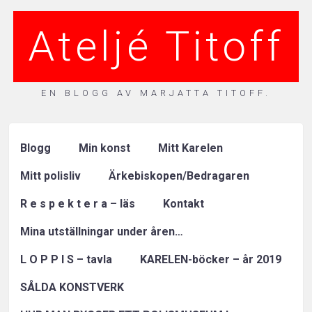
Ateljé Titoff
EN BLOGG AV MARJATTA TITOFF.
Blogg
Min konst
Mitt Karelen
Mitt polisliv
Ärkebiskopen/Bedragaren
R e s p e k t e r a – läs
Kontakt
Mina utställningar under åren…
L O P P I S – tavla
KARELEN-böcker – år 2019
SÅLDA KONSTVERK