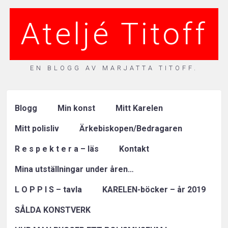
Ateljé Titoff
EN BLOGG AV MARJATTA TITOFF.
Blogg
Min konst
Mitt Karelen
Mitt polisliv
Ärkebiskopen/Bedragaren
R e s p e k t e r a – läs
Kontakt
Mina utställningar under åren…
L O P P I S – tavla
KARELEN-böcker – år 2019
SÅLDA KONSTVERK