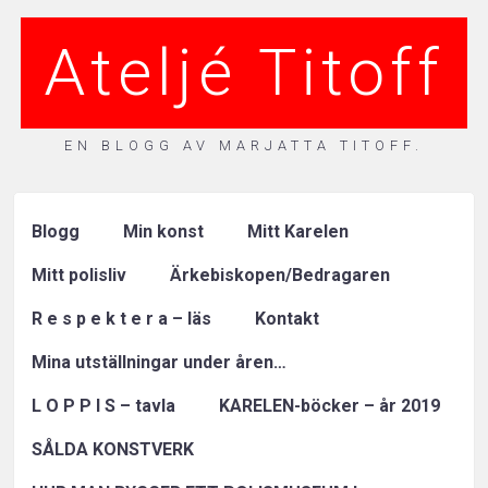
Ateljé Titoff
EN BLOGG AV MARJATTA TITOFF.
Blogg
Min konst
Mitt Karelen
Mitt polisliv
Ärkebiskopen/Bedragaren
R e s p e k t e r a – läs
Kontakt
Mina utställningar under åren…
L O P P I S – tavla
KARELEN-böcker – år 2019
SÅLDA KONSTVERK