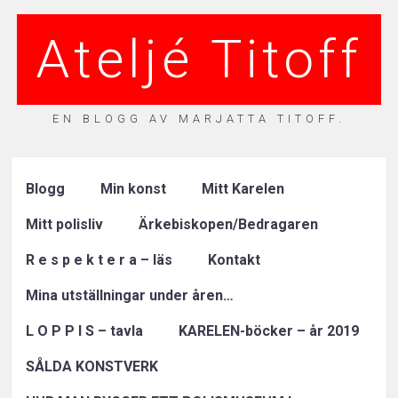
Ateljé Titoff
EN BLOGG AV MARJATTA TITOFF.
Blogg
Min konst
Mitt Karelen
Mitt polisliv
Ärkebiskopen/Bedragaren
R e s p e k t e r a – läs
Kontakt
Mina utställningar under åren…
L O P P I S – tavla
KARELEN-böcker – år 2019
SÅLDA KONSTVERK