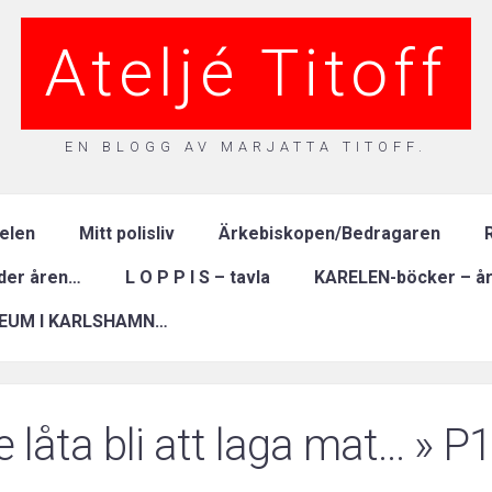
Ateljé Titoff
EN BLOGG AV MARJATTA TITOFF.
relen
Mitt polisliv
Ärkebiskopen/Bedragaren
R
nder åren…
L O P P I S – tavla
KARELEN-böcker – år
EUM I KARLSHAMN…
e låta bli att laga mat…
» P