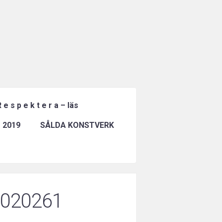
 e s p e k t e r a – läs
 2019
SÅLDA KONSTVERK
1020261