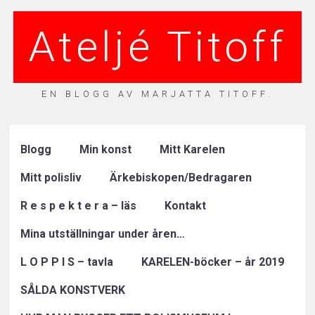
Ateljé Titoff
EN BLOGG AV MARJATTA TITOFF.
Blogg
Min konst
Mitt Karelen
Mitt polisliv
Ärkebiskopen/Bedragaren
R e s p e k t e r a – läs
Kontakt
Mina utställningar under åren…
L O P P I S – tavla
KARELEN-böcker – år 2019
SÅLDA KONSTVERK