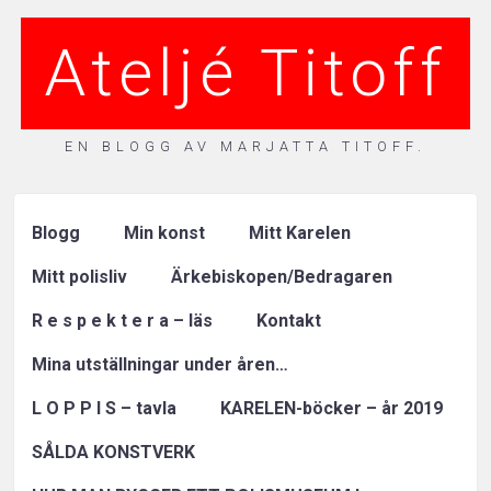
Ateljé Titoff
EN BLOGG AV MARJATTA TITOFF.
Blogg
Min konst
Mitt Karelen
Mitt polisliv
Ärkebiskopen/Bedragaren
R e s p e k t e r a – läs
Kontakt
Mina utställningar under åren…
L O P P I S – tavla
KARELEN-böcker – år 2019
SÅLDA KONSTVERK