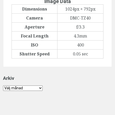
Image Data
Dimensions
1024px × 792px
Camera
DMC-TZ40
Aperture
f/3.3
Focal Length
4.3mm
ISO
400
Shutter Speed
0.05 sec
Arkiv
Arkiv