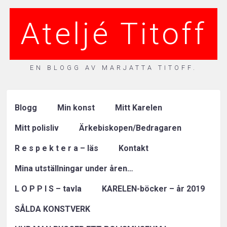
Ateljé Titoff
EN BLOGG AV MARJATTA TITOFF.
Blogg
Min konst
Mitt Karelen
Mitt polisliv
Ärkebiskopen/Bedragaren
R e s p e k t e r a – läs
Kontakt
Mina utställningar under åren…
L O P P I S – tavla
KARELEN-böcker – år 2019
SÅLDA KONSTVERK