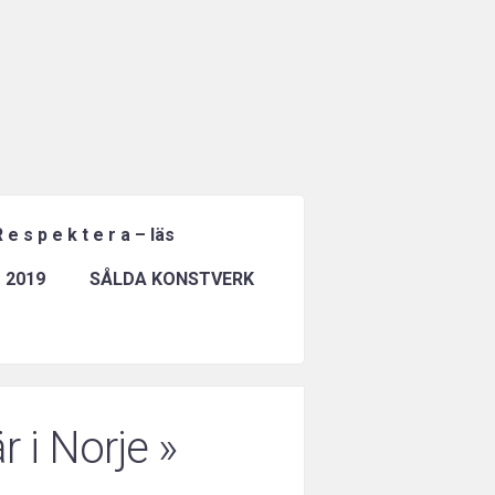
 e s p e k t e r a – läs
 2019
SÅLDA KONSTVERK
r i Norje
»