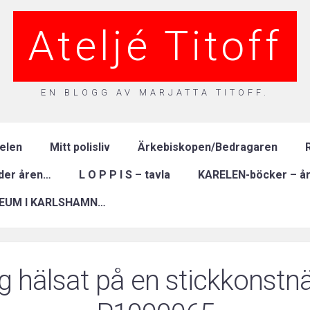
Ateljé Titoff
EN BLOGG AV MARJATTA TITOFF.
relen
Mitt polisliv
Ärkebiskopen/Bedragaren
R
nder åren…
L O P P I S – tavla
KARELEN-böcker – år
EUM I KARLSHAMN…
ag hälsat på en stickkonstnä