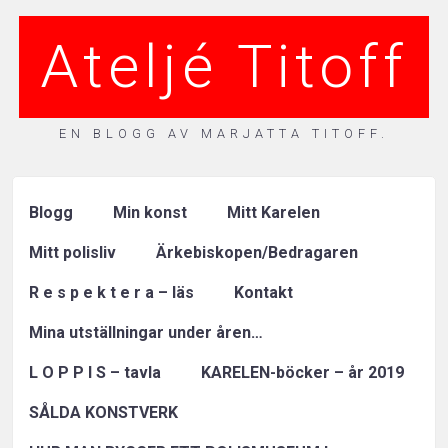
Ateljé Titoff
EN BLOGG AV MARJATTA TITOFF.
Blogg
Min konst
Mitt Karelen
Mitt polisliv
Ärkebiskopen/Bedragaren
R e s p e k t e r a – läs
Kontakt
Mina utställningar under åren…
L O P P I S – tavla
KARELEN-böcker – år 2019
SÅLDA KONSTVERK