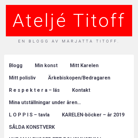
Ateljé Titoff
EN BLOGG AV MARJATTA TITOFF.
Blogg
Min konst
Mitt Karelen
Mitt polisliv
Ärkebiskopen/Bedragaren
R e s p e k t e r a – läs
Kontakt
Mina utställningar under åren…
L O P P I S – tavla
KARELEN-böcker – år 2019
SÅLDA KONSTVERK