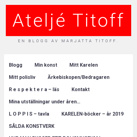
Ateljé Titoff
EN BLOGG AV MARJATTA TITOFF.
Blogg
Min konst
Mitt Karelen
Mitt polisliv
Ärkebiskopen/Bedragaren
R e s p e k t e r a – läs
Kontakt
Mina utställningar under åren…
L O P P I S – tavla
KARELEN-böcker – år 2019
SÅLDA KONSTVERK