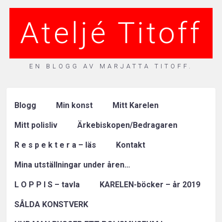
Ateljé Titoff
EN BLOGG AV MARJATTA TITOFF.
Blogg
Min konst
Mitt Karelen
Mitt polisliv
Ärkebiskopen/Bedragaren
R e s p e k t e r a – läs
Kontakt
Mina utställningar under åren…
L O P P I S – tavla
KARELEN-böcker – år 2019
SÅLDA KONSTVERK