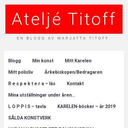
Ateljé Titoff
EN BLOGG AV MARJATTA TITOFF.
Blogg
Min konst
Mitt Karelen
Mitt polisliv
Ärkebiskopen/Bedragaren
R e s p e k t e r a – läs
Kontakt
Mina utställningar under åren…
L O P P I S – tavla
KARELEN-böcker – år 2019
SÅLDA KONSTVERK