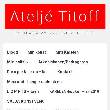
Ateljé Titoff
EN BLOGG AV MARJATTA TITOFF.
Blogg
Min konst
Mitt Karelen
Mitt polisliv
Ärkebiskopen/Bedragaren
R e s p e k t e r a – läs
Kontakt
Mina utställningar under åren…
L O P P I S – tavla
KARELEN-böcker – år 2019
SÅLDA KONSTVERK