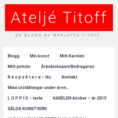
Ateljé Titoff
EN BLOGG AV MARJATTA TITOFF.
Blogg
Min konst
Mitt Karelen
Mitt polisliv
Ärkebiskopen/Bedragaren
R e s p e k t e r a – läs
Kontakt
Mina utställningar under åren…
L O P P I S – tavla
KARELEN-böcker – år 2019
SÅLDA KONSTVERK