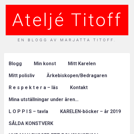
Ateljé Titoff
EN BLOGG AV MARJATTA TITOFF.
Blogg
Min konst
Mitt Karelen
Mitt polisliv
Ärkebiskopen/Bedragaren
R e s p e k t e r a – läs
Kontakt
Mina utställningar under åren…
L O P P I S – tavla
KARELEN-böcker – år 2019
SÅLDA KONSTVERK