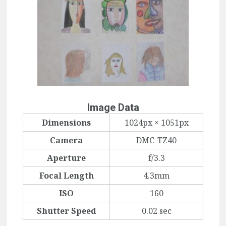
Image Data
Dimensions
1024px × 1051px
Camera
DMC-TZ40
Aperture
f/3.3
Focal Length
4.3mm
ISO
160
Shutter Speed
0.02 sec