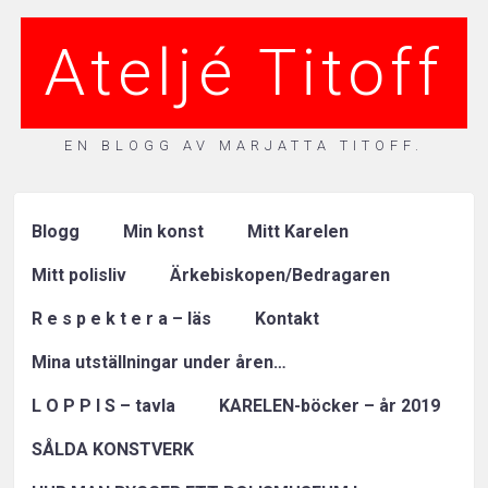
Ateljé Titoff
EN BLOGG AV MARJATTA TITOFF.
Blogg
Min konst
Mitt Karelen
Mitt polisliv
Ärkebiskopen/Bedragaren
R e s p e k t e r a – läs
Kontakt
Mina utställningar under åren…
L O P P I S – tavla
KARELEN-böcker – år 2019
SÅLDA KONSTVERK