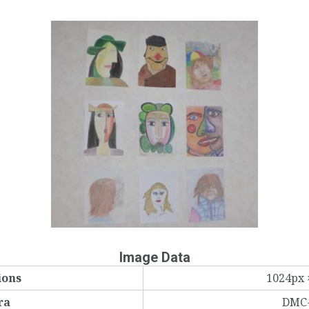
Image Data
ions
1024px 
ra
DMC