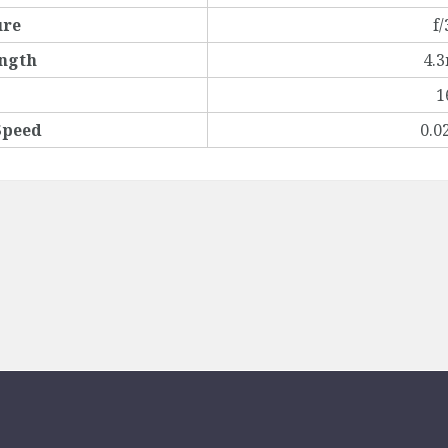
ure
f/
ength
4.
1
Speed
0.0