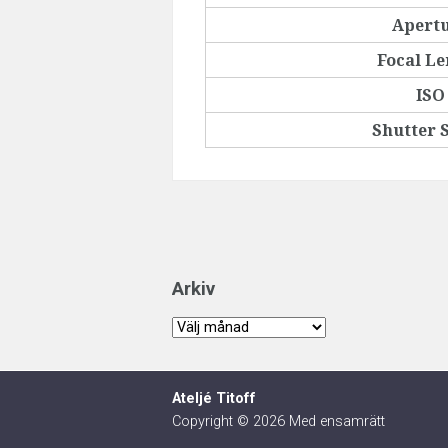
Apert
Focal L
ISO
Shutter 
Arkiv
Arkiv
Ateljé Titoff
Copyright © 2026 Med ensamrätt