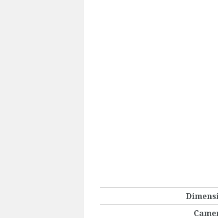
Dimens
Came