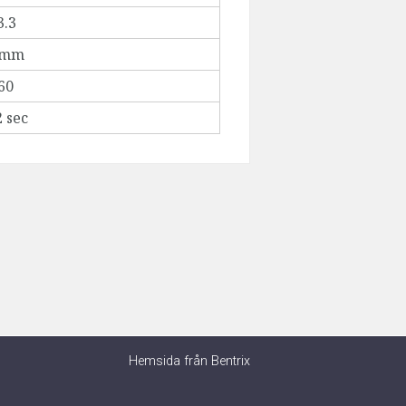
3.3
3mm
60
2 sec
Hemsida från Bentrix