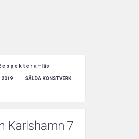
 e s p e k t e r a – läs
 2019
SÅLDA KONSTVERK
n Karlshamn 7