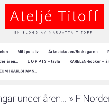
Ateljé Titoff
EN BLOGG AV MARJATTA TITOFF.
relen
Mitt polisliv
Ärkebiskopen/Bedragaren
R
nder åren…
L O P P I S – tavla
KARELEN-böcker – år
EUM I KARLSHAMN…
ingar under åren…
» F Norde