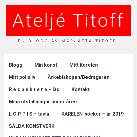
Ateljé Titoff
EN BLOGG AV MARJATTA TITOFF.
Blogg
Min konst
Mitt Karelen
Mitt polisliv
Ärkebiskopen/Bedragaren
R e s p e k t e r a – läs
Kontakt
Mina utställningar under åren…
L O P P I S – tavla
KARELEN-böcker – år 2019
SÅLDA KONSTVERK