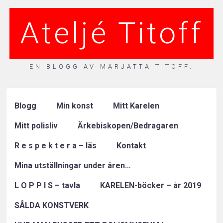
Ateljé Titoff
EN BLOGG AV MARJATTA TITOFF.
Blogg
Min konst
Mitt Karelen
Mitt polisliv
Ärkebiskopen/Bedragaren
R e s p e k t e r a – läs
Kontakt
Mina utställningar under åren…
L O P P I S – tavla
KARELEN-böcker – år 2019
SÅLDA KONSTVERK