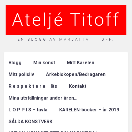
Ateljé Titoff
EN BLOGG AV MARJATTA TITOFF.
Blogg
Min konst
Mitt Karelen
Mitt polisliv
Ärkebiskopen/Bedragaren
R e s p e k t e r a – läs
Kontakt
Mina utställningar under åren…
L O P P I S – tavla
KARELEN-böcker – år 2019
SÅLDA KONSTVERK