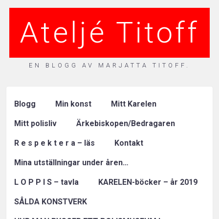
Ateljé Titoff
EN BLOGG AV MARJATTA TITOFF.
Blogg
Min konst
Mitt Karelen
Mitt polisliv
Ärkebiskopen/Bedragaren
R e s p e k t e r a – läs
Kontakt
Mina utställningar under åren…
L O P P I S – tavla
KARELEN-böcker – år 2019
SÅLDA KONSTVERK