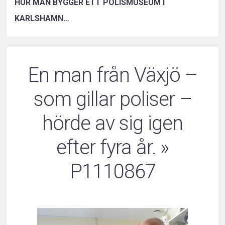
HUR MAN BYGGER ETT POLISMUSEUM I
KARLSHAMN…
En man från Växjö –
som gillar poliser –
hörde av sig igen
efter fyra år.
»
P1110867