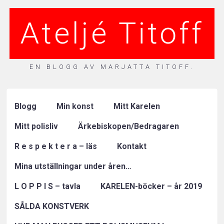
Ateljé Titoff
EN BLOGG AV MARJATTA TITOFF.
Blogg
Min konst
Mitt Karelen
Mitt polisliv
Ärkebiskopen/Bedragaren
R e s p e k t e r a – läs
Kontakt
Mina utställningar under åren…
L O P P I S – tavla
KARELEN-böcker – år 2019
SÅLDA KONSTVERK