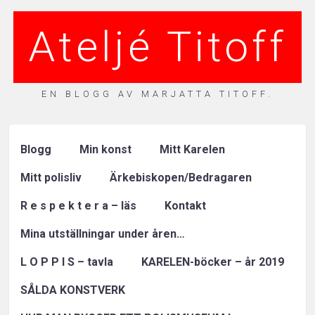
Ateljé Titoff
EN BLOGG AV MARJATTA TITOFF.
Blogg
Min konst
Mitt Karelen
Mitt polisliv
Ärkebiskopen/Bedragaren
R e s p e k t e r a – läs
Kontakt
Mina utställningar under åren…
L O P P I S – tavla
KARELEN-böcker – år 2019
SÅLDA KONSTVERK