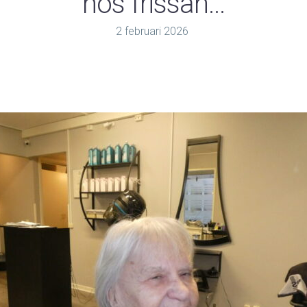
hos frissan…
2
februari
2026