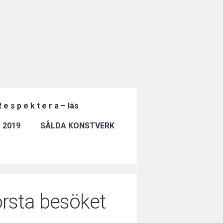
 e s p e k t e r a – läs
 2019
SÅLDA KONSTVERK
första besöket