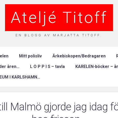
Ateljé Titoff
EN BLOGG AV MARJATTA TITOFF.
relen
Mitt polisliv
Ärkebiskopen/Bedragaren
R
nder åren…
L O P P I S – tavla
KARELEN-böcker – år
EUM I KARLSHAMN…
 till Malmö gjorde jag idag 