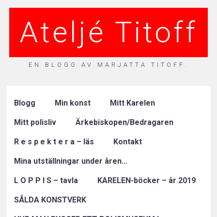
Ateljé Titoff
EN BLOGG AV MARJATTA TITOFF.
Blogg
Min konst
Mitt Karelen
Mitt polisliv
Ärkebiskopen/Bedragaren
R e s p e k t e r a – läs
Kontakt
Mina utställningar under åren…
L O P P I S – tavla
KARELEN-böcker – år 2019
SÅLDA KONSTVERK