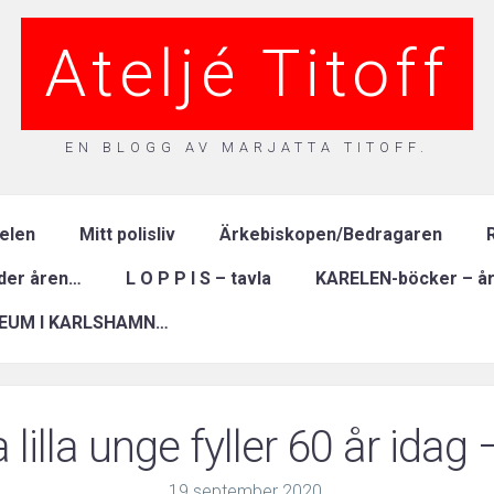
Ateljé Titoff
EN BLOGG AV MARJATTA TITOFF.
relen
Mitt polisliv
Ärkebiskopen/Bedragaren
R
nder åren…
L O P P I S – tavla
KARELEN-böcker – år
EUM I KARLSHAMN…
 lilla unge fyller 60 år idag 
19
september
2020