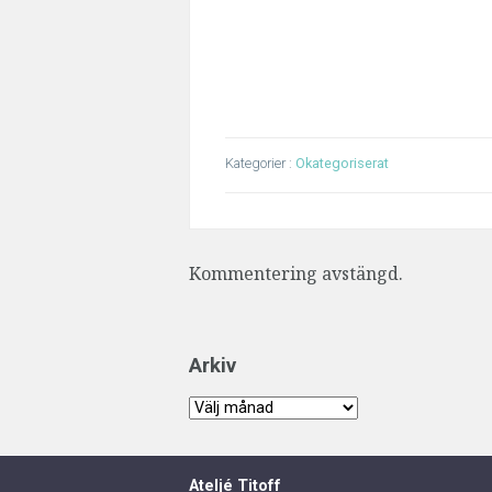
Kategorier :
Okategoriserat
Kommentering avstängd.
Arkiv
Arkiv
Ateljé Titoff