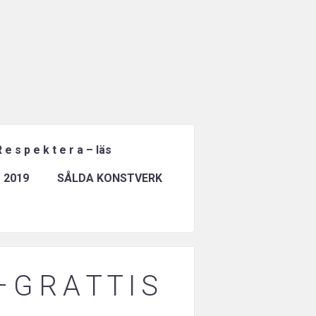
 e s p e k t e r a – läs
 2019
SÅLDA KONSTVERK
– G R A T T I S