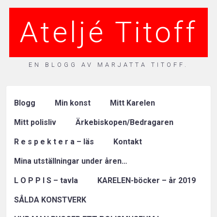
Ateljé Titoff
EN BLOGG AV MARJATTA TITOFF.
Blogg
Min konst
Mitt Karelen
Mitt polisliv
Ärkebiskopen/Bedragaren
R e s p e k t e r a – läs
Kontakt
Mina utställningar under åren…
L O P P I S – tavla
KARELEN-böcker – år 2019
SÅLDA KONSTVERK