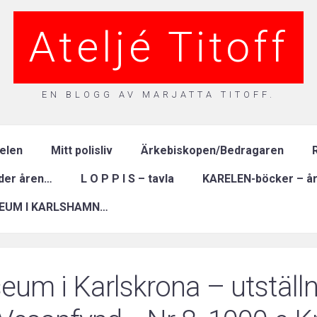
Ateljé Titoff
EN BLOGG AV MARJATTA TITOFF.
relen
Mitt polisliv
Ärkebiskopen/Bedragaren
R
nder åren…
L O P P I S – tavla
KARELEN-böcker – år
EUM I KARLSHAMN…
eum i Karlskrona – utställn