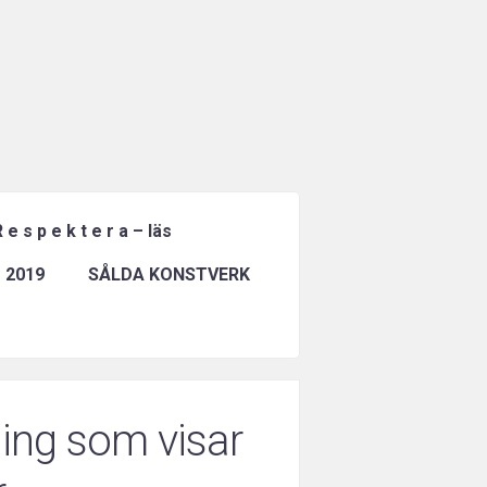
 e s p e k t e r a – läs
 2019
SÅLDA KONSTVERK
ing som visar