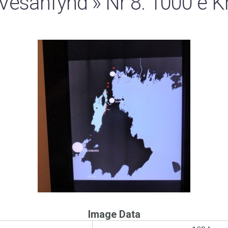
Vesanfynd
» Nr 8. 1000 e K
Image Data