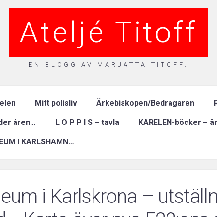
Ateljé Titoff
EN BLOGG AV MARJATTA TITOFF.
relen
Mitt polisliv
Ärkebiskopen/Bedragaren
R
nder åren…
L O P P I S – tavla
KARELEN-böcker – år
EUM I KARLSHAMN…
eum i Karlskrona – utställn