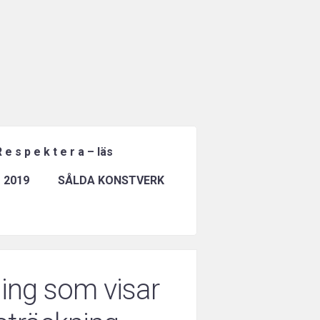
 e s p e k t e r a – läs
 2019
SÅLDA KONSTVERK
ing som visar