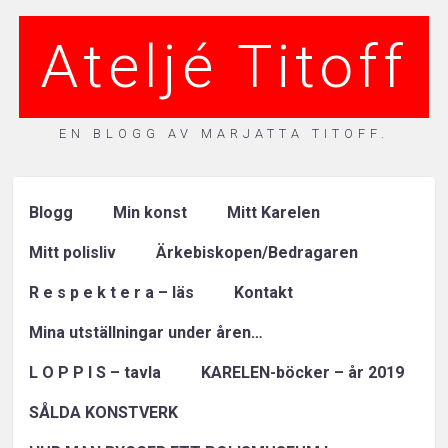
Ateljé Titoff
EN BLOGG AV MARJATTA TITOFF.
Blogg
Min konst
Mitt Karelen
Mitt polisliv
Ärkebiskopen/Bedragaren
R e s p e k t e r a – läs
Kontakt
Mina utställningar under åren…
L O P P I S – tavla
KARELEN-böcker – år 2019
SÅLDA KONSTVERK