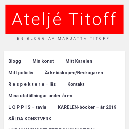
Ateljé Titoff
EN BLOGG AV MARJATTA TITOFF.
Blogg
Min konst
Mitt Karelen
Mitt polisliv
Ärkebiskopen/Bedragaren
R e s p e k t e r a – läs
Kontakt
Mina utställningar under åren…
L O P P I S – tavla
KARELEN-böcker – år 2019
SÅLDA KONSTVERK