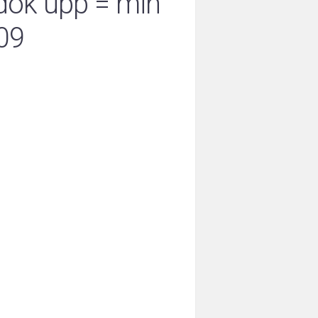
dök upp = min
09