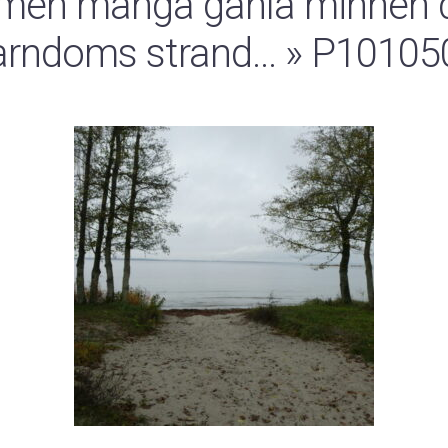
 men många ganla minnen 
arndoms strand…
» P10105