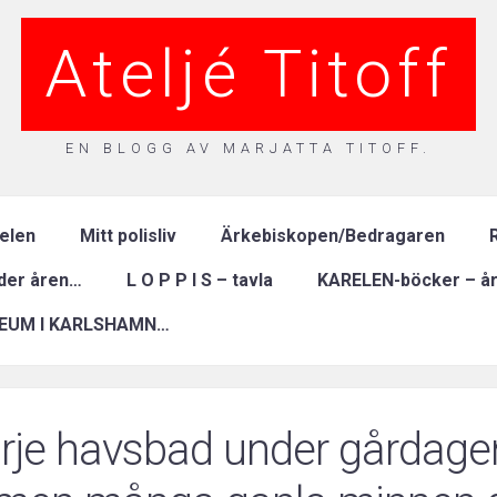
Ateljé Titoff
EN BLOGG AV MARJATTA TITOFF.
relen
Mitt polisliv
Ärkebiskopen/Bedragaren
R
nder åren…
L O P P I S – tavla
KARELEN-böcker – år
EUM I KARLSHAMN…
rje havsbad under gårdage