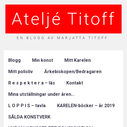
Ateljé Titoff
EN BLOGG AV MARJATTA TITOFF.
Blogg
Min konst
Mitt Karelen
Mitt polisliv
Ärkebiskopen/Bedragaren
R e s p e k t e r a – läs
Kontakt
Mina utställningar under åren…
L O P P I S – tavla
KARELEN-böcker – år 2019
SÅLDA KONSTVERK