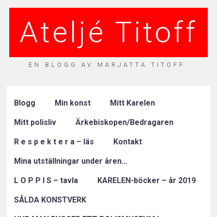
Ateljé Titoff
EN BLOGG AV MARJATTA TITOFF.
Blogg
Min konst
Mitt Karelen
Mitt polisliv
Ärkebiskopen/Bedragaren
R e s p e k t e r a – läs
Kontakt
Mina utställningar under åren…
L O P P I S – tavla
KARELEN-böcker – år 2019
SÅLDA KONSTVERK