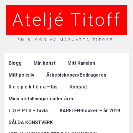
Ateljé Titoff
EN BLOGG AV MARJATTA TITOFF.
Blogg
Min konst
Mitt Karelen
Mitt polisliv
Ärkebiskopen/Bedragaren
R e s p e k t e r a – läs
Kontakt
Mina utställningar under åren…
L O P P I S – tavla
KARELEN-böcker – år 2019
SÅLDA KONSTVERK