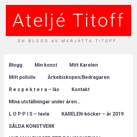
Ateljé Titoff
EN BLOGG AV MARJATTA TITOFF.
Blogg
Min konst
Mitt Karelen
Mitt polisliv
Ärkebiskopen/Bedragaren
R e s p e k t e r a – läs
Kontakt
Mina utställningar under åren…
L O P P I S – tavla
KARELEN-böcker – år 2019
SÅLDA KONSTVERK