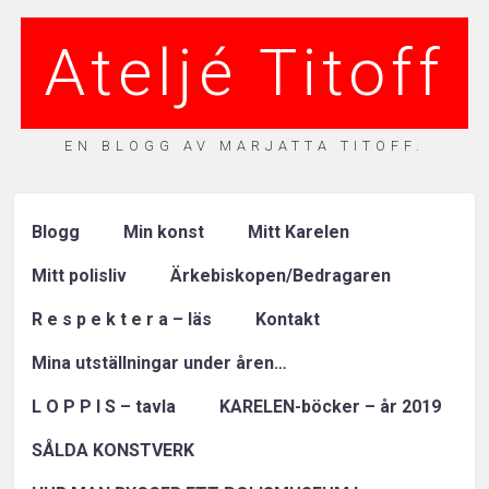
Ateljé Titoff
EN BLOGG AV MARJATTA TITOFF.
Blogg
Min konst
Mitt Karelen
Mitt polisliv
Ärkebiskopen/Bedragaren
R e s p e k t e r a – läs
Kontakt
Mina utställningar under åren…
L O P P I S – tavla
KARELEN-böcker – år 2019
SÅLDA KONSTVERK