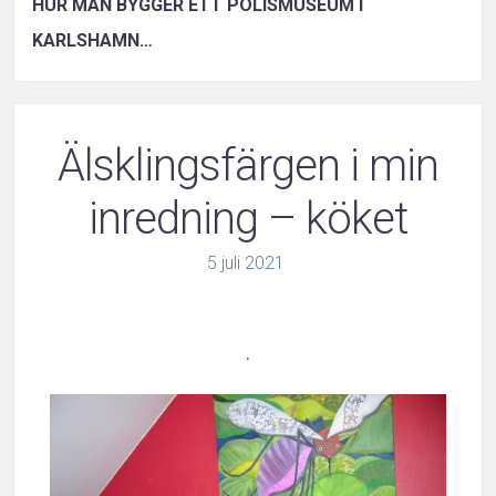
HUR MAN BYGGER ETT POLISMUSEUM I
KARLSHAMN…
Älsklingsfärgen i min
inredning – köket
5
juli
2021
.